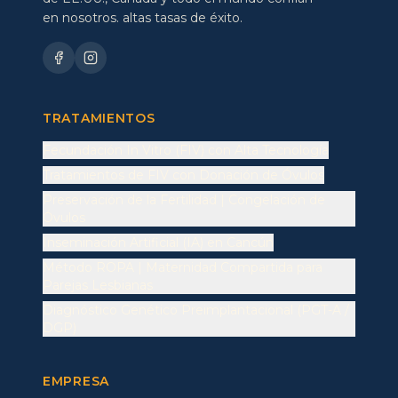
en nosotros. altas tasas de éxito.
TRATAMIENTOS
Fecundación In Vitro (FIV) con Alta Tecnología
Tratamientos de FIV con Donación de Óvulos
Preservación de la Fertilidad | Congelación de
Óvulos
Inseminación Artificial (IA) en Cancún
Método ROPA | Maternidad Compartida para
Parejas Lesbianas
Diagnóstico Genético Preimplantacional (PGT-A /
DGP)
EMPRESA