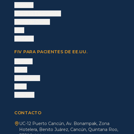
Nosotros
Nuestros Especialistas
Banco de Óvulos
Blog
Contacto
FIV PARA PACIENTES DE EE.UU.
Houston
Miami
Los Angeles
Dallas
New York
CONTACTO
UC-12 Puerto Cancún, Av. Bonampak, Zona
Hotelera, Benito Juárez, Cancún, Quintana Roo,