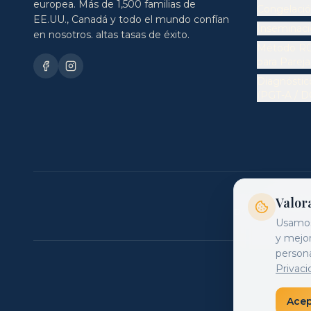
europea. Más de 1,500 familias de
Congelació
EE.UU., Canadá y todo el mundo confían
Inseminació
en nosotros. altas tasas de éxito.
Método RO
para Parej
Diagnóstic
(PGT-A / D
Tratamie
Valor
Dra. Eunice Zava
Usamos 
y mejor
persona
Privaci
Acep