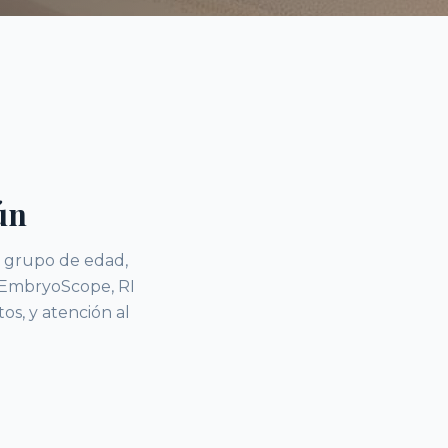
ún
or grupo de edad,
 (EmbryoScope, RI
os, y atención al