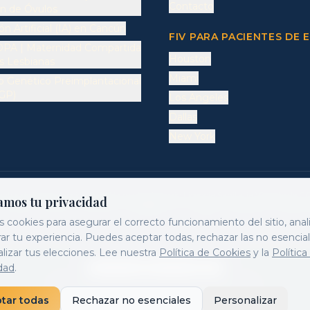
Contacto
n de Óvulos
n Artificial (IA) en Cancún
FIV PARA PACIENTES DE E
PA | Maternidad Compartida
Houston
as Lesbianas
Miami
o Genético Preimplantacional
GP)
Los Angeles
Dallas
New York
ntos de Reproducción Asistida realizados bajo Licencia Sanitaria Vigente de 
amos tu privacidad
la Chaparro UNAM CE 11542172 CE 10858007 CP 7785677. PERMISO COFEPRI
cookies para asegurar el correcto funcionamiento del sitio, analiz
ar tu experiencia. Puedes aceptar todas, rechazar las no esencia
lizar tus elecciones. Lee nuestra
Política de Cookies
y la
Política
dad
.
Privacy Policy
·
Cookie Policy
·
Legal
©
2026
FertilyMed.
Todos los derechos reservados.
tar todas
Rechazar no esenciales
Personalizar