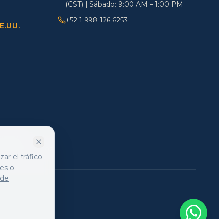
(CST) | Sábado: 9:00 AM – 1:00 PM
+52 1 998 126 6253
E.UU.
COFEPRIS.
S 253301201A2402.
ar el tráfico
les o
 de