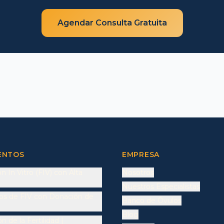
Agendar Consulta Gratuita
ENTOS
EMPRESA
 In Vitro (FIV) con Alta
Nosotros
Nuestros Especialistas
os de FIV con Donación de
Banco de Óvulos
Blog
n de la Fertilidad |