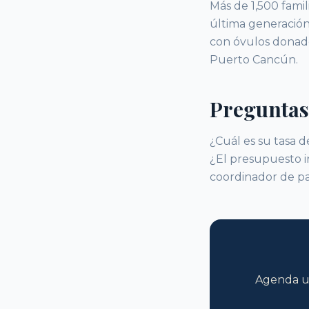
Más de 1,500 fami
última generación
con óvulos donad
Puerto Cancún.
Preguntas
¿Cuál es su tasa 
¿El presupuesto i
coordinador de pa
Agenda un