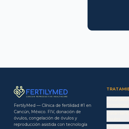
TRATAMI
Fecundación
Tecnología
FertilyMed — Clínica de fertilidad #1 en
Cancún, México. FIV, donación de
Tratamient
óvulos, congelación de óvulos y
Óvulos
reproducción asistida con tecnología
Preservació