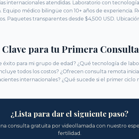
lias internacionales atendidas. Laboratorio con tecnolog
. Equipo médico bilingüe con 10+ años de experiencia. R
os. Paquetes transparentes desde $4,500 USD. Ubicaci
 Clave para tu Primera Consulta
de éxito para mi grupo de edad? ¿Qué tecnología de labor
ncluye todos los costos? ¿Ofrecen consulta remota inici
cientes internacionales? ¿Qué sucede si el primer ciclo 
¿Lista para dar el siguiente paso?
a consulta gratuita por videollamada con nuestro espec
fertilidad.