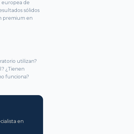
ía europea de
esultados sólidos
ón premium en
atorio utilizan?
al? ¿Tienen
no funciona?
ialista en