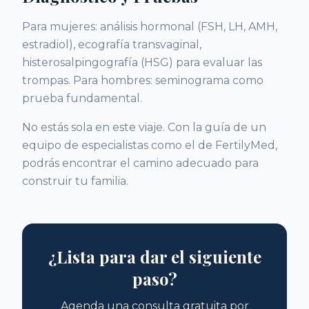
Para mujeres: análisis hormonal (FSH, LH, AMH,
estradiol), ecografía transvaginal,
histerosalpingografía (HSG) para evaluar las
trompas. Para hombres: seminograma como
prueba fundamental.
No estás sola en este viaje. Con la guía de un
equipo de especialistas como el de FertilyMed,
podrás encontrar el camino adecuado para
construir tu familia.
¿Lista para dar el siguiente
paso?
Agenda una consulta gratuita por