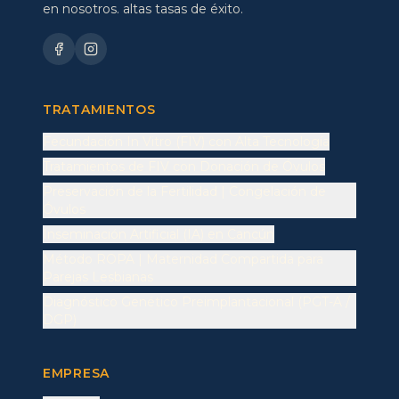
en nosotros. altas tasas de éxito.
TRATAMIENTOS
Fecundación In Vitro (FIV) con Alta Tecnología
Tratamientos de FIV con Donación de Óvulos
Preservación de la Fertilidad | Congelación de
Óvulos
Inseminación Artificial (IA) en Cancún
Método ROPA | Maternidad Compartida para
Parejas Lesbianas
Diagnóstico Genético Preimplantacional (PGT-A /
DGP)
EMPRESA