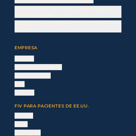
Inseminación Artificial (IA) en Cancún
Método ROPA | Maternidad Compartida para
Parejas Lesbianas
Diagnóstico Genético Preimplantacional (PGT-A /
DGP)
EMPRESA
Nosotros
Nuestros Especialistas
Banco de Óvulos
Blog
Contacto
FIV PARA PACIENTES DE EE.UU.
Houston
Miami
Los Angeles