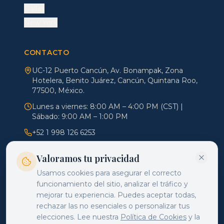
Dallas
New York
CONTACTO
UC-12 Puerto Cancún, Av. Bonampak, Zona
Hotelera, Benito Juárez, Cancún, Quintana Roo,
77500, México.
Lunes a viernes: 8:00 AM – 4:00 PM (CST) |
Sábado: 9:00 AM – 1:00 PM
+52 1 998 126 6253
Valoramos tu privacidad
Usamos cookies para asegurar el correcto
Tratamientos de Reproducción Asistida realizados bajo
funcionamiento del sitio, analizar el tráfico y
Licencia Sanitaria Vigente de COFEPRIS.
mejorar tu experiencia. Puedes aceptar todas,
Dra. Eunice Zavala Chaparro UNAM CE 11542172 CE
rechazar las no esenciales o personalizar tus
10858007 CP 7785677. PERMISO COFEPRIS
253301201A2402.
elecciones. Lee nuestra
Política de Cookies
y la