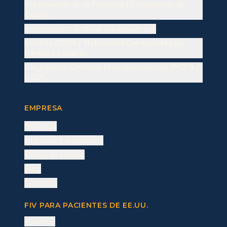
Preservación de la Fertilidad | Congelación de
Óvulos
Inseminación Artificial (IA) en Cancún
Método ROPA | Maternidad Compartida para
Parejas Lesbianas
Diagnóstico Genético Preimplantacional (PGT-A /
DGP)
EMPRESA
Nosotros
Nuestros Especialistas
Banco de Óvulos
Blog
Contacto
FIV PARA PACIENTES DE EE.UU.
Houston